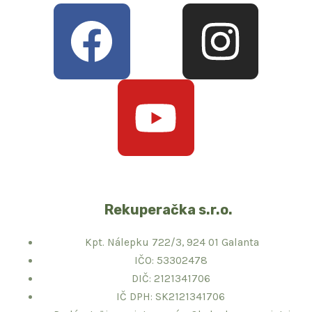
F
Y
I
a
o
n
c
u
s
e
t
t
b
u
a
Rekuperačka s.r.o.
o
b
g
Kpt. Nálepku 722/3, 924 01 Galanta
o
e
r
IČO: 53302478
DIČ: 2121341706
IČ DPH: SK2121341706