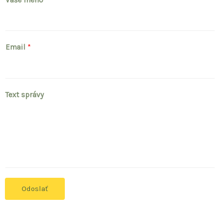
Vaše meno
*
Email
*
Text správy
Odoslať